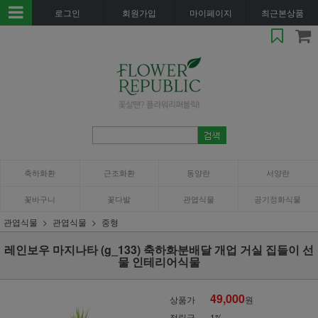
로그인
회원가입
마이페이지
최근본상품
축하화환
근조화환
동양란
서양란
꽃바구니
꽃다발
관엽식물
공기정화식물
관엽식물
관엽식물
중형
레인보우 마지나타 (g_133) 축하화분배달 개업 거실 집들이 선
물 인테리어식물
49,000
상품가
원
적립금
1%