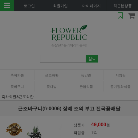
로그인
회원가입
마이페이지
최근본상품
축하화환
근조화환
동양란
서양란
꽃바구니
꽃다발
관엽식물
공기정화식물
축하화환&근조화환
근조바구니(fr-0006) 장례 조의 부고 전국꽃배달
49,000
상품가
원
적립금
1%