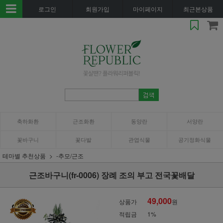
로그인
회원가입
마이페이지
최근본상품
축하화환
근조화환
동양란
서양란
꽃바구니
꽃다발
관엽식물
공기정화식물
테마별 추천상품
-추모/근조
근조바구니(fr-0006) 장례 조의 부고 전국꽃배달
49,000
상품가
원
적립금
1%