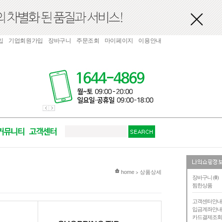
입
기업회원가입
장바구니
주문조회
마이페이지
이용안내
현재 위치
home
상품상세
>
장바구니 (
0
)
찜한상품
고객센터안
입금계좌안
카드결제조