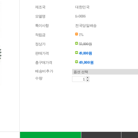
제조국
대한민국
모델명
fr-0006
특이사항
전국당일배송
적립금
1%
정상가
55,000원
판매가격
49,000원
49,000
총구매가격
원
배송비추가
수량