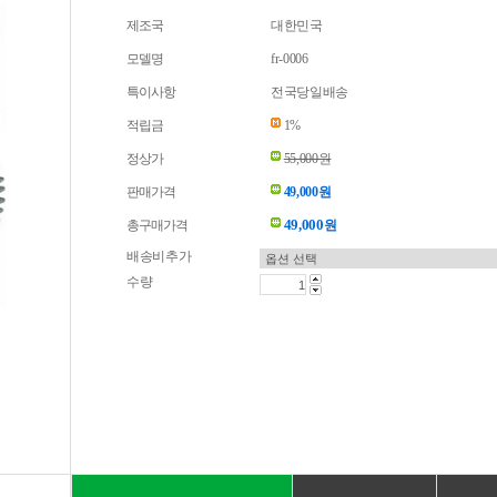
제조국
대한민국
모델명
fr-0006
특이사항
전국당일배송
적립금
1%
정상가
55,000원
판매가격
49,000원
49,000
총구매가격
원
배송비추가
수량