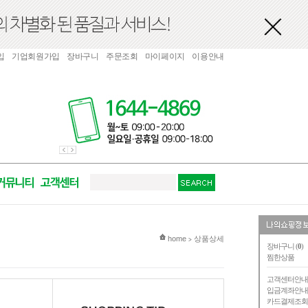
입
기업회원가입
장바구니
주문조회
마이페이지
이용안내
현재 위치
home
상품상세
>
장바구니 (
0
)
찜한상품
고객센터안
입금계좌안
카드결제조