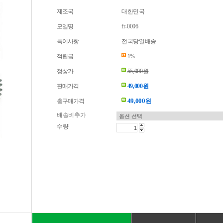
제조국
대한민국
모델명
fr-0006
특이사항
전국당일배송
적립금
1%
정상가
55,000원
판매가격
49,000원
49,000
총구매가격
원
배송비추가
수량