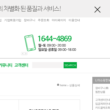
입
기업회원가입
장바구니
주문조회
마이페이지
이용안내
현재 위치
home
상품상세
>
장바구니 (
0
)
찜한상품
고객센터안
입금계좌안
카드결제조