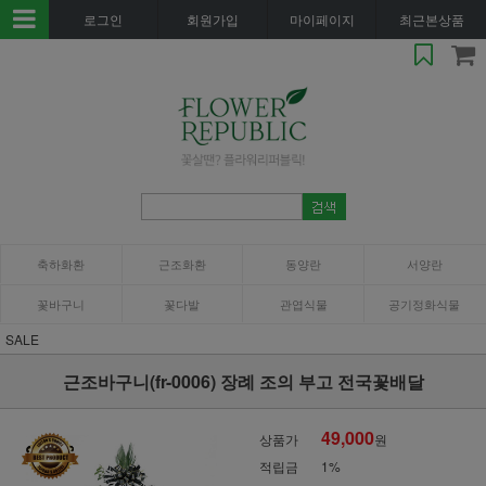
로그인
회원가입
마이페이지
최근본상품
축하화환
근조화환
동양란
서양란
꽃바구니
꽃다발
관엽식물
공기정화식물
SALE
근조바구니(fr-0006) 장례 조의 부고 전국꽃배달
49,000
상품가
원
적립금
1%