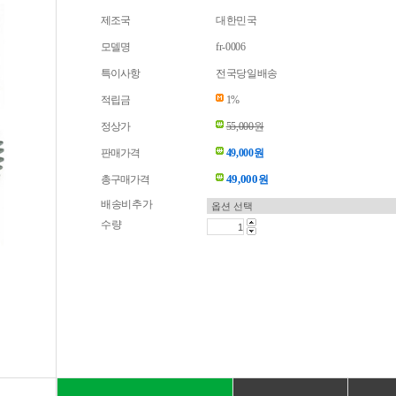
제조국
대한민국
모델명
fr-0006
특이사항
전국당일배송
적립금
1%
정상가
55,000원
판매가격
49,000원
49,000
총구매가격
원
배송비추가
수량