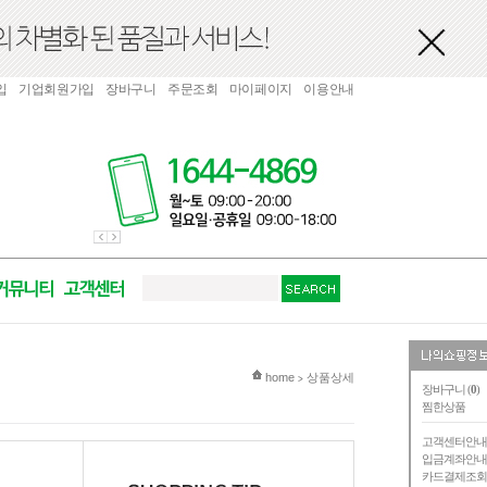
입
기업회원가입
장바구니
주문조회
마이페이지
이용안내
현재 위치
home
상품상세
>
장바구니 (
0
)
찜한상품
고객센터안
입금계좌안
카드결제조