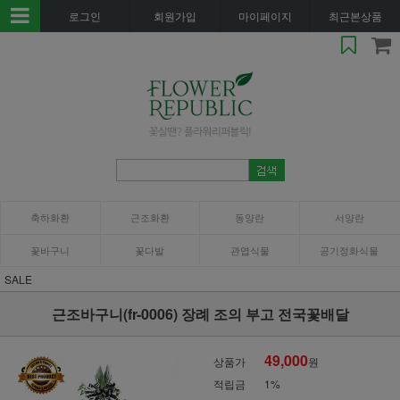
로그인
회원가입
마이페이지
최근본상품
축하화환
근조화환
동양란
서양란
꽃바구니
꽃다발
관엽식물
공기정화식물
SALE
근조바구니(fr-0006) 장례 조의 부고 전국꽃배달
49,000
상품가
원
적립금
1%