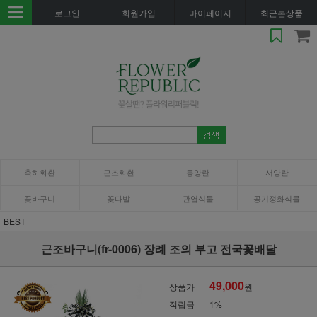
로그인
회원가입
마이페이지
최근본상품
축하화환
근조화환
동양란
서양란
꽃바구니
꽃다발
관엽식물
공기정화식물
BEST
근조바구니(fr-0006) 장례 조의 부고 전국꽃배달
49,000
상품가
원
적립금
1%