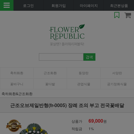
로그인
회원가입
마이페이지
최근본상품
축하화환
근조화환
동양란
서양란
꽃바구니
꽃다발
관엽식물
공기정화식물
축하화환&근조화환
근조오브제일반형(fr-0005) 장례 조의 부고 전국꽃배달
69,000
상품가
원
적립금
1%