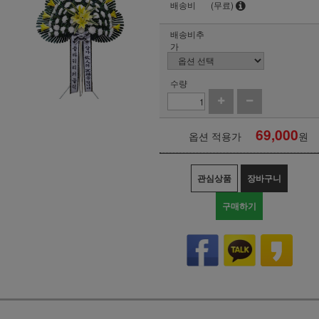
배송비
(무료)
배송비추
가
수량
69,000
옵션 적용가
원
관심상품
장바구니
구매하기