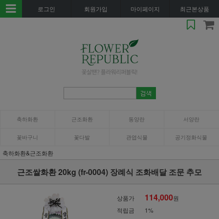
로그인
회원가입
마이페이지
최근본상품
축하화환
근조화환
동양란
서양란
꽃바구니
꽃다발
관엽식물
공기정화식물
축하화환&근조화환
근조쌀화환 20kg (fr-0004) 장례식 조화배달 조문 추모
114,000
상품가
원
적립금
1%