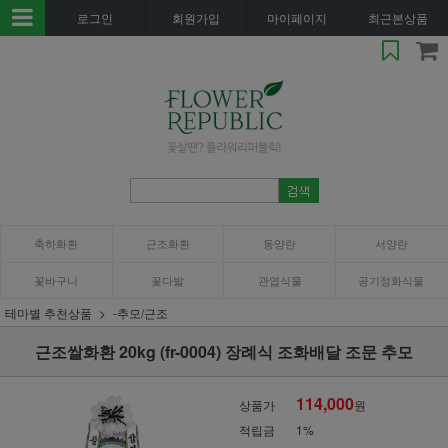
로그인
회원가입
마이페이지
최근본상품
축하화환
근조화환
동양란
서양란
꽃바구니
꽃다발
관엽식물
공기정화식물
테마별 추천상품
-추모/근조
근조쌀화환 20kg (fr-0004) 장례식 조화배달 조문 추모
114,000
상품가
원
적립금
1%