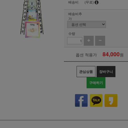
배송비
(무료)
배송비추
가
수량
84,000
옵션 적용가
원
관심상품
장바구니
구매하기