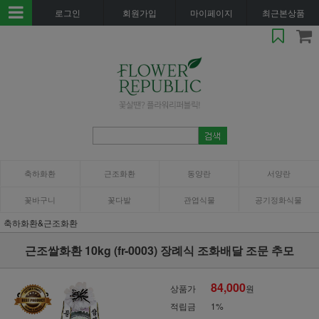
로그인
회원가입
마이페이지
최근본상품
축하화환
근조화환
동양란
서양란
꽃바구니
꽃다발
관엽식물
공기정화식물
축하화환&근조화환
근조쌀화환 10kg (fr-0003) 장례식 조화배달 조문 추모
84,000
상품가
원
적립금
1%