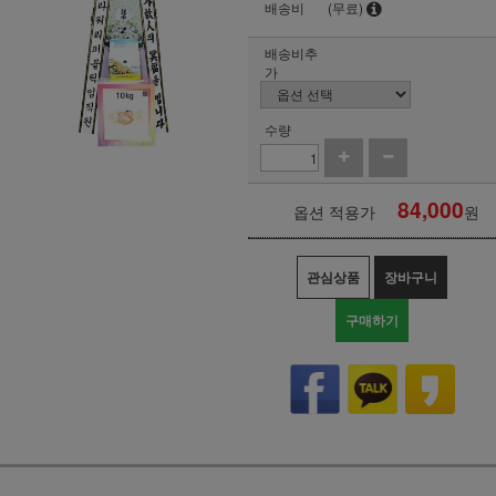
배송비
(무료)
배송비추
가
수량
84,000
옵션 적용가
원
관심상품
장바구니
구매하기