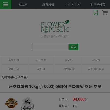
로그인
회원가입
마이페이지
최근본상품
축하화환
근조화환
동양란
서양란
꽃바구니
꽃다발
관엽식물
공기정화식물
축하화환&근조화환
근조쌀화환 10kg (fr-0003) 장례식 조화배달 조문 추모
84,000
상품가
원
적립금
1%