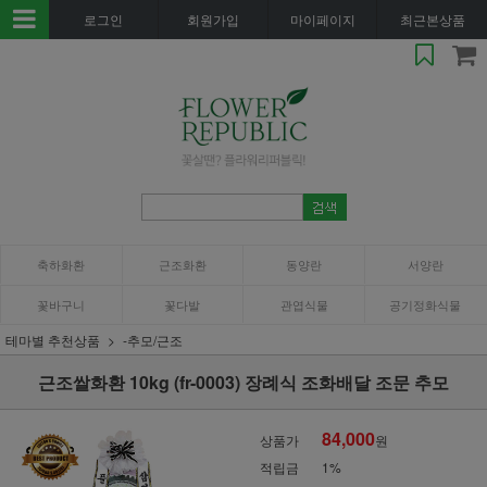
로그인
회원가입
마이페이지
최근본상품
축하화환
근조화환
동양란
서양란
꽃바구니
꽃다발
관엽식물
공기정화식물
테마별 추천상품
-추모/근조
근조쌀화환 10kg (fr-0003) 장례식 조화배달 조문 추모
84,000
상품가
원
적립금
1%