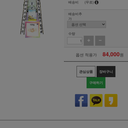
배송비
(무료)
배송비추
가
수량
84,000
옵션 적용가
원
관심상품
장바구니
구매하기