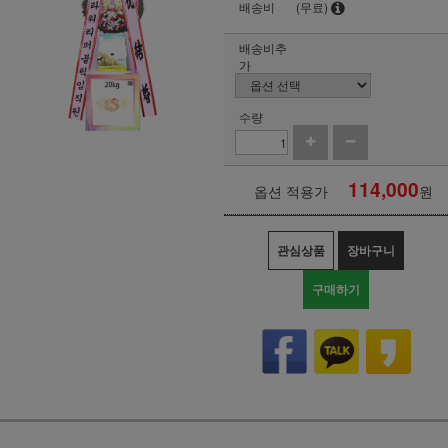
배송비
(무료)
배송비추
가
수량
114,000
옵션 적용가
원
관심상품
장바구니
구매하기