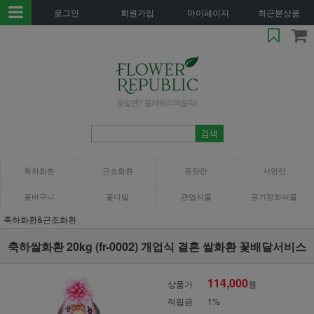
로그인
회원가입
마이페이지
최근본상품
축하화환
근조화환
동양란
서양란
꽃바구니
꽃다발
관엽식물
공기정화식물
축하화환&근조화환
축하쌀화환 20kg (fr-0002) 개업식 결혼 쌀화환 꽃배달서비스
114,000
상품가
원
적립금
1%