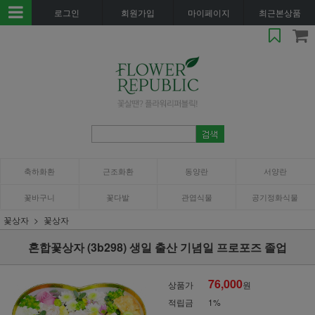
로그인
회원가입
마이페이지
최근본상품
축하화환
근조화환
동양란
서양란
꽃바구니
꽃다발
관엽식물
공기정화식물
꽃상자
꽃상자
혼합꽃상자 (3b298) 생일 출산 기념일 프로포즈 졸업
76,000
상품가
원
적립금
1%