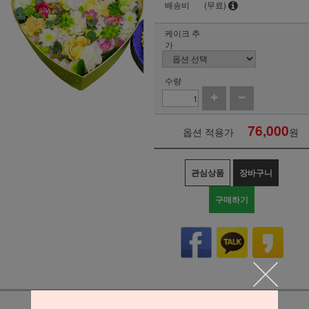
배송비
(무료)
케이크 추
가
수량
76,000
옵션 적용가
원
관심상품
장바구니
구매하기