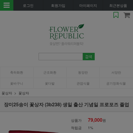
로그인
회원가입
마이페이지
최근본상품
축하화환
근조화환
동양란
서양란
꽃바구니
꽃다발
관엽식물
공기정화식물
꽃상자
꽃상자
장미25송이 꽃상자 (3b238) 생일 출산 기념일 프로포즈 졸업
79,000
상품가
원
적립금
1%