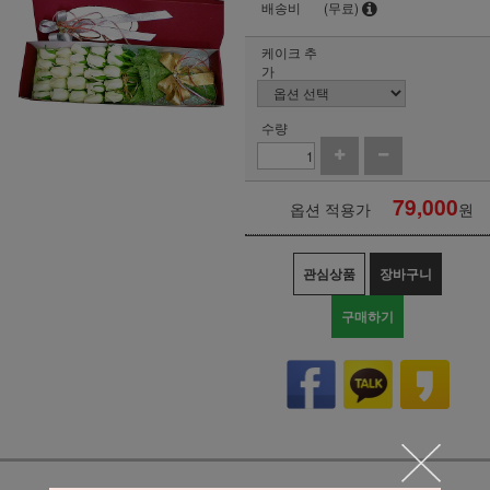
배송비
(무료)
케이크 추
가
수량
79,000
옵션 적용가
원
관심상품
장바구니
구매하기