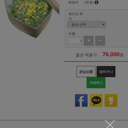
배송비
(무료)
케이크 추
가
수량
76,000
옵션 적용가
원
관심상품
장바구니
구매하기