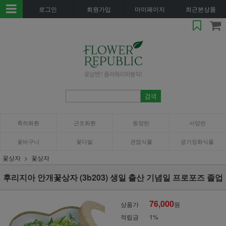
로그인
회원가입
마이페이지
최근본상품
축하화환
근조화환
동양란
서양란
꽃바구니
꽃다발
관엽식물
공기정화식물
꽃상자
꽃상자
후리지아 안개꽃상자 (3b203) 생일 출산 기념일 프로포즈 졸업
76,000
상품가
원
적립금
1%