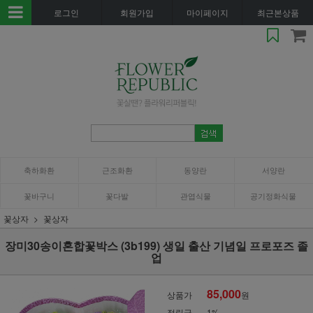
로그인
회원가입
마이페이지
최근본상품
축하화환
근조화환
동양란
서양란
꽃바구니
꽃다발
관엽식물
공기정화식물
꽃상자
꽃상자
장미30송이혼합꽃박스 (3b199) 생일 출산 기념일 프로포즈 졸
업
85,000
상품가
원
적립금
1%