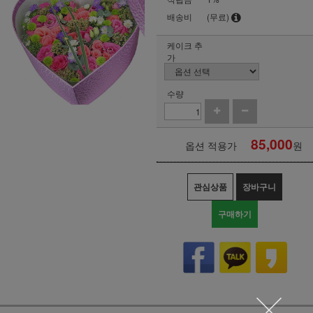
배송비
(무료)
케이크 추
가
수량
85,000
옵션 적용가
원
관심상품
장바구니
구매하기