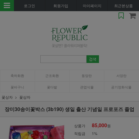
로그인
회원가입
마이페이지
최근본상품
축하화환
근조화환
동양란
서양란
꽃바구니
꽃다발
관엽식물
공기정화식물
꽃상자
꽃상자
장미30송이꽃박스 (3b190) 생일 출산 기념일 프로포즈 졸업
85,000
상품가
원
적립금
1%