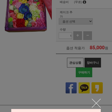
배송비
(무료)
케이크 추
가
수량
85,000
옵션 적용가
원
관심상품
장바구니
구매하기