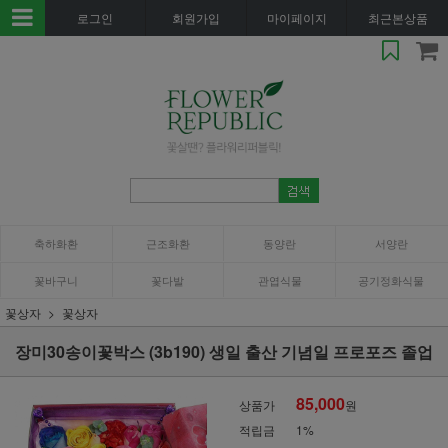
로그인
회원가입
마이페이지
최근본상품
축하화환
근조화환
동양란
서양란
꽃바구니
꽃다발
관엽식물
공기정화식물
꽃상자
꽃상자
장미30송이꽃박스 (3b190) 생일 출산 기념일 프로포즈 졸업
85,000
상품가
원
적립금
1%