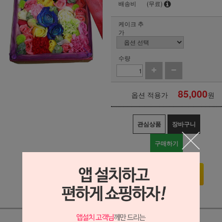
배송비
(무료)
케이크 추
가
수량
85,000
옵션 적용가
원
관심상품
장바구니
구매하기