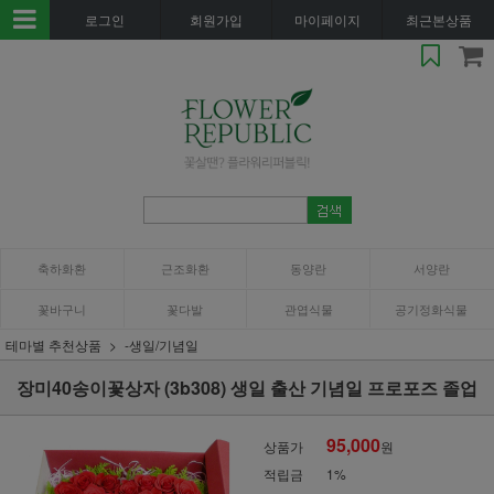
로그인
회원가입
마이페이지
최근본상품
축하화환
근조화환
동양란
서양란
꽃바구니
꽃다발
관엽식물
공기정화식물
테마별 추천상품
-생일/기념일
장미40송이꽃상자 (3b308) 생일 출산 기념일 프로포즈 졸업
95,000
상품가
원
적립금
1%