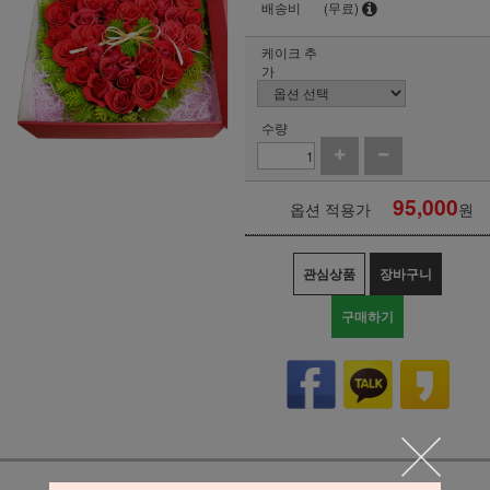
배송비
(무료)
케이크 추
가
수량
95,000
옵션 적용가
원
관심상품
장바구니
구매하기