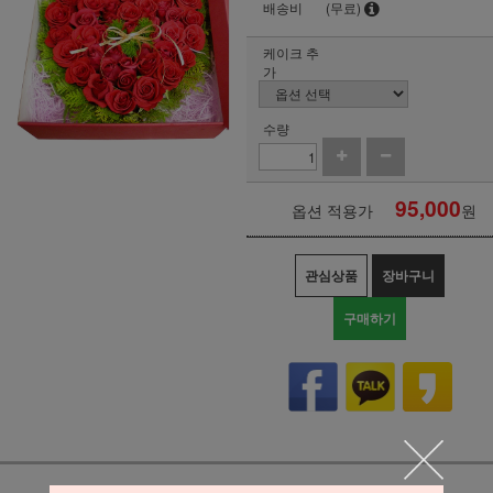
배송비
(무료)
케이크 추
가
수량
95,000
옵션 적용가
원
관심상품
장바구니
구매하기