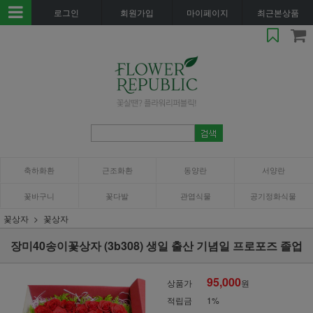
로그인
회원가입
마이페이지
최근본상품
축하화환
근조화환
동양란
서양란
꽃바구니
꽃다발
관엽식물
공기정화식물
꽃상자
꽃상자
장미40송이꽃상자 (3b308) 생일 출산 기념일 프로포즈 졸업
95,000
상품가
원
적립금
1%