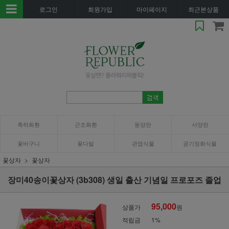
로그인
회원가입
마이페이지
최근본상품
축하화환
근조화환
동양란
서양란
꽃바구니
꽃다발
관엽식물
공기정화식물
꽃상자
꽃상자
장미40송이꽃상자 (3b308) 생일 출산 기념일 프로포즈 졸업
95,000
상품가
원
적립금
1%