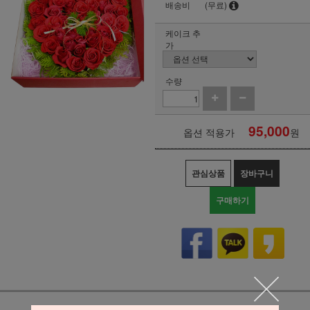
배송비
(무료)
케이크 추
가
수량
95,000
옵션 적용가
원
관심상품
장바구니
구매하기