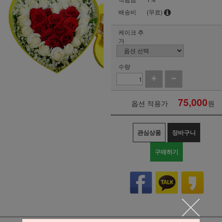
배송비
(무료)
케이크 추
가
수량
75,000
옵션 적용가
원
관심상품
장바구니
구매하기