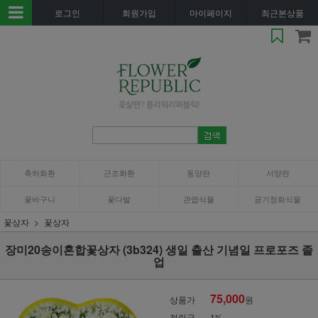
로그인
회원가입
마이페이지
최근본상품
축하화환
근조화환
동양란
서양란
꽃바구니
꽃다발
관엽식물
공기정화식물
꽃상자
꽃상자
장미20송이혼합꽃상자 (3b324) 생일 출산 기념일 프로포즈 졸
업
75,000
상품가
원
적립금
1%