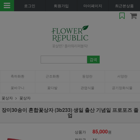
로그인
회원가입
마이페이지
최근본상품
축하화환
근조화환
동양란
서양란
꽃바구니
꽃다발
관엽식물
공기정화식물
꽃상자
꽃상자
장미30송이 혼합꽃상자 (3b233) 생일 출산 기념일 프로포즈 졸
업
85,000
상품가
원
적립금
1%