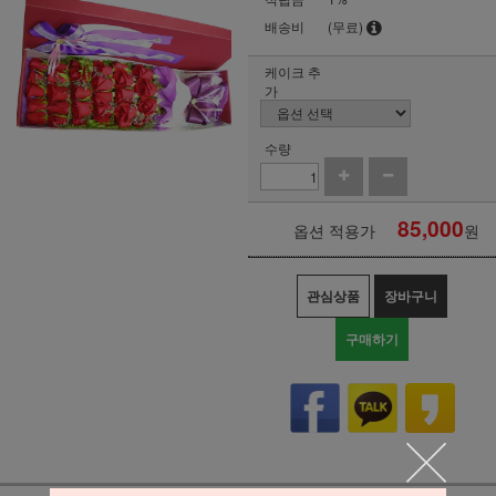
배송비
(무료)
케이크 추
가
수량
85,000
옵션 적용가
원
관심상품
장바구니
구매하기