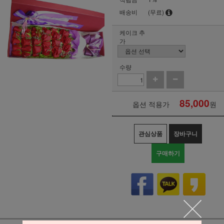
배송비
(무료)
케이크 추
가
수량
85,000
옵션 적용가
원
관심상품
장바구니
구매하기