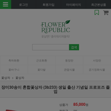
로그인
회원가입
마이페이지
최근본상품
축하화환
근조화환
동양란
서양란
꽃바구니
꽃다발
관엽식물
공기정화식물
꽃상자
꽃상자
장미30송이 혼합꽃상자 (3b233) 생일 출산 기념일 프로포즈 졸
업
85,000
상품가
원
적립금
1%