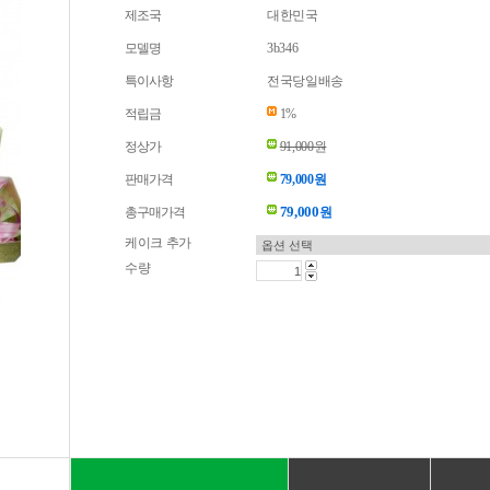
제조국
대한민국
모델명
3b346
특이사항
전국당일배송
적립금
1%
정상가
91,000원
판매가격
79,000원
79,000
총구매가격
원
케이크 추가
수량