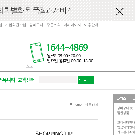
입
기업회원가입
장바구니
주문조회
마이페이지
이용안내
현재 위치
home
상품상세
>
장바구니 (
0
)
찜한상품
고객센터안
입금계좌안
카드결제조