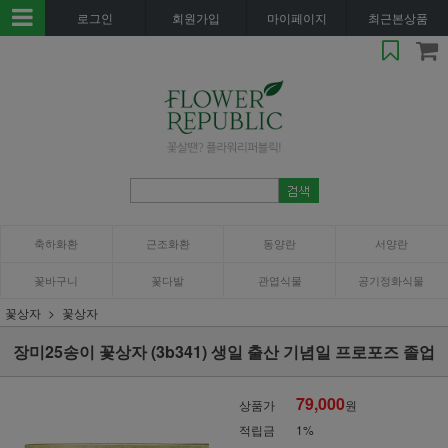
로그인
회원가입
마이페이지
최근본상품
축하화환
근조화환
동양란
서양란
꽃바구니
꽃다발
관엽식물
공기정화식물
꽃상자
꽃상자
장미25송이 꽃상자 (3b341) 생일 출산 기념일 프로포즈 졸업
79,000
상품가
원
적립금
1%