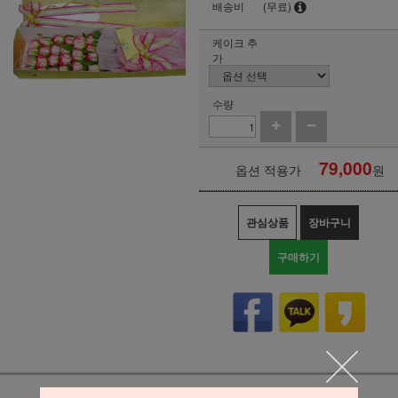
배송비
(무료)
케이크 추
가
수량
79,000
옵션 적용가
원
관심상품
장바구니
구매하기