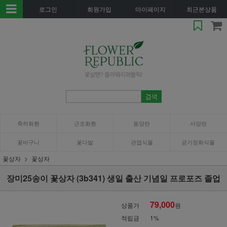
로그인
회원가입
마이페이지
최근본상품
축하화환
근조화환
동양란
서양란
꽃바구니
꽃다발
관엽식물
공기정화식물
꽃상자
꽃상자
장미25송이 꽃상자 (3b341) 생일 출산 기념일 프로포즈 졸업
79,000
상품가
원
적립금
1%