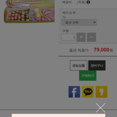
배송비
(무료)
케이크 추
가
수량
79,000
옵션 적용가
원
관심상품
장바구니
구매하기