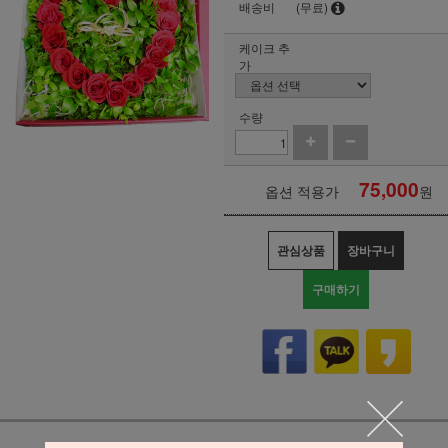
배송비
(무료)
케이크 추
가
수량
75,000
옵션 적용가
원
관심상품
장바구니
구매하기