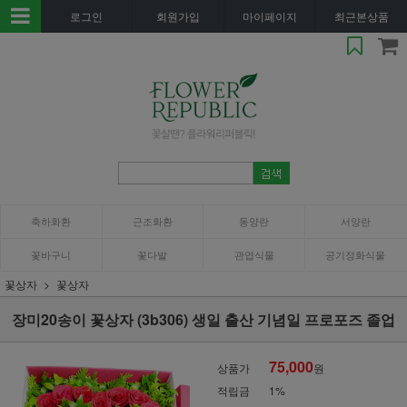
로그인
회원가입
마이페이지
최근본상품
축하화환
근조화환
동양란
서양란
꽃바구니
꽃다발
관엽식물
공기정화식물
꽃상자
꽃상자
장미20송이 꽃상자 (3b306) 생일 출산 기념일 프로포즈 졸업
75,000
상품가
원
적립금
1%