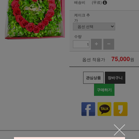
배송비
(무료)
케이크 추
가
수량
75,000
옵션 적용가
원
관심상품
장바구니
구매하기