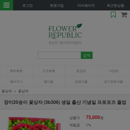
로그인
회원가입
마이페이지
최근본상품
축하화환
근조화환
동양란
서양란
꽃바구니
꽃다발
관엽식물
공기정화식물
꽃상자
꽃상자
장미20송이 꽃상자 (3b306) 생일 출산 기념일 프로포즈 졸업
75,000
상품가
원
적립금
1%