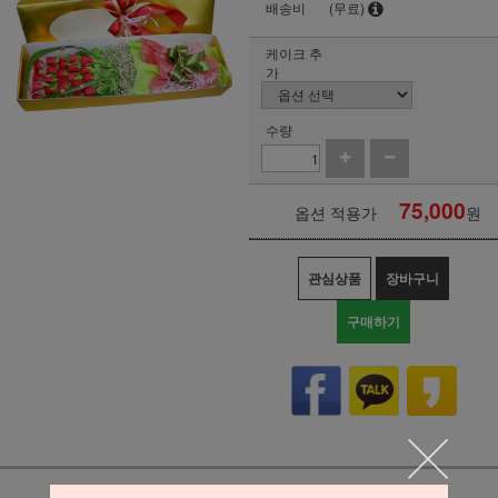
배송비
(무료)
케이크 추
가
수량
75,000
옵션 적용가
원
관심상품
장바구니
구매하기