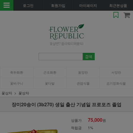
로그인
회원가입
마이페이지
최근본상품
축하화환
근조화환
동양란
서양란
꽃바구니
꽃다발
관엽식물
공기정화식물
꽃상자
꽃상자
장미20송이 (3b270) 생일 출산 기념일 프로포즈 졸업
75,000
상품가
원
적립금
1%