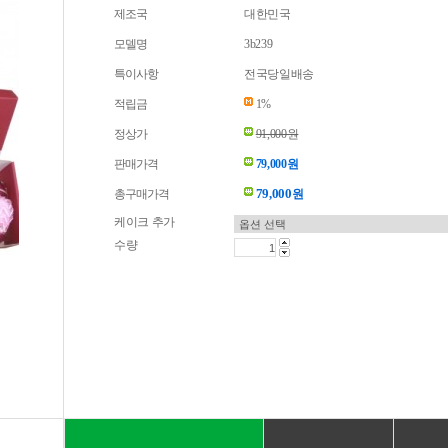
제조국
대한민국
모델명
3b239
특이사항
전국당일배송
적립금
1%
정상가
91,000원
판매가격
79,000원
79,000
총구매가격
원
케이크 추가
수량