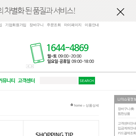
입
기업회원가입
장바구니
주문조회
마이페이지
이용안내
현재 위치
home
상품상세
>
장바구니 (
0
)
찜한상품
고객센터안
입금계좌안
카드결제조