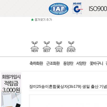
장미25송이혼합꽃상자(3b179) 생일 출산 기