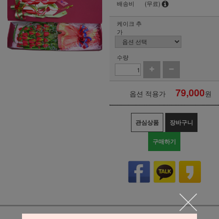
배송비
(무료)
케이크 추
가
수량
79,000
옵션 적용가
원
관심상품
장바구니
구매하기