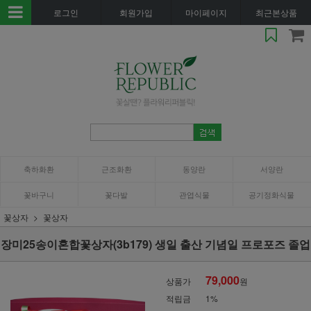
로그인
회원가입
마이페이지
최근본상품
축하화환
근조화환
동양란
서양란
꽃바구니
꽃다발
관엽식물
공기정화식물
꽃상자
꽃상자
장미25송이혼합꽃상자(3b179) 생일 출산 기념일 프로포즈 졸업
79,000
상품가
원
적립금
1%