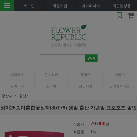
로그인
회원가입
마이페이지
최근본상품
축하화환
근조화환
동양란
서양란
꽃바구니
꽃다발
관엽식물
공기정화식물
꽃상자
꽃상자
장미25송이혼합꽃상자(3b179) 생일 출산 기념일 프로포즈 졸업
79,000
상품가
원
적립금
1%