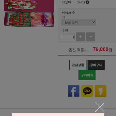
배송비
(무료)
케이크 추
가
수량
79,000
옵션 적용가
원
관심상품
장바구니
구매하기