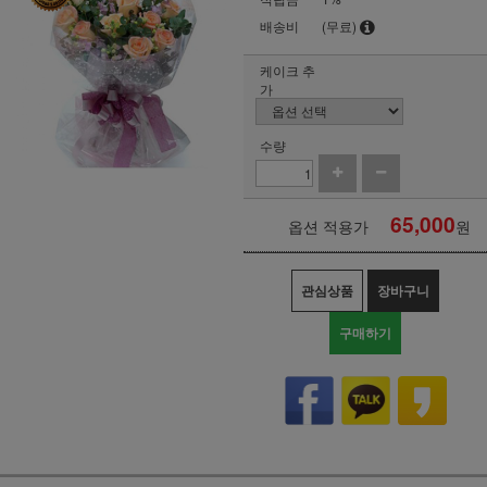
배송비
(무료)
케이크 추
가
수량
65,000
옵션 적용가
원
관심상품
장바구니
구매하기