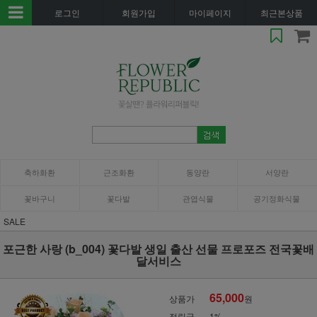
로그인
회원가입
마이페이지
최근본상품
축하화환
근조화환
동양란
서양란
꽃바구니
꽃다발
관엽식물
공기정화식물
SALE
포근한 사랑 (b_004) 꽃다발 생일 출산 선물 프로포즈 전국꽃배
달서비스
65,000
상품가
원
적립금
1%