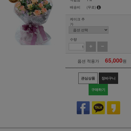
배송비
(무료)
케이크 추
가
수량
65,000
옵션 적용가
원
관심상품
장바구니
구매하기