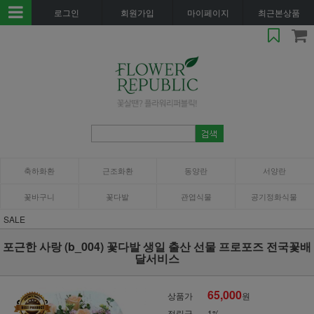
로그인
회원가입
마이페이지
최근본상품
축하화환
근조화환
동양란
서양란
꽃바구니
꽃다발
관엽식물
공기정화식물
SALE
포근한 사랑 (b_004) 꽃다발 생일 출산 선물 프로포즈 전국꽃배
달서비스
65,000
상품가
원
적립금
1%