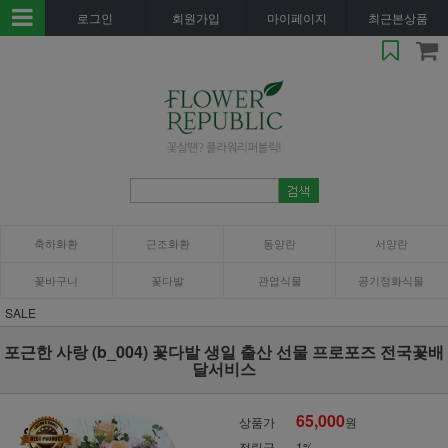
로그인
회원가입
마이페이지
최근본상품
축하화환
근조화환
동양란
서양란
꽃바구니
꽃다발
관엽식물
공기정화식물
SALE
포근한 사랑 (b_004) 꽃다발 생일 출산 선물 프로포즈 전국꽃배
달서비스
65,000
상품가
원
적립금
1%