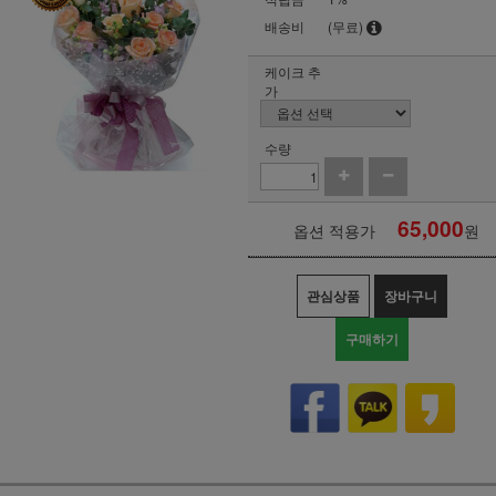
배송비
(무료)
케이크 추
가
수량
65,000
옵션 적용가
원
관심상품
장바구니
구매하기