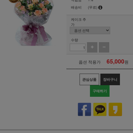
배송비
(무료)
케이크 추
가
수량
65,000
옵션 적용가
원
관심상품
장바구니
구매하기