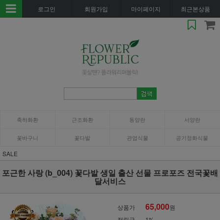
로그인
회원가입
마이페이지
최근본상품
축하화환
근조화환
동양란
서양란
꽃바구니
꽃다발
관엽식물
공기정화식물
SALE
포근한 사랑 (b_004) 꽃다발 생일 출산 선물 프로포즈 전국꽃배
달서비스
65,000
상품가
원
적립금
1%