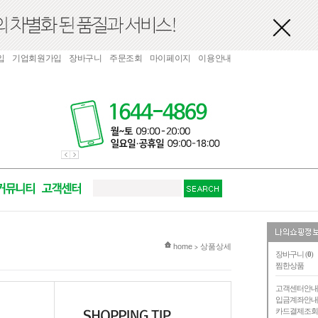
입
기업회원가입
장바구니
주문조회
마이페이지
이용안내
현재 위치
home
상품상세
>
장바구니 (
0
)
찜한상품
고객센터안
입금계좌안
카드결제조