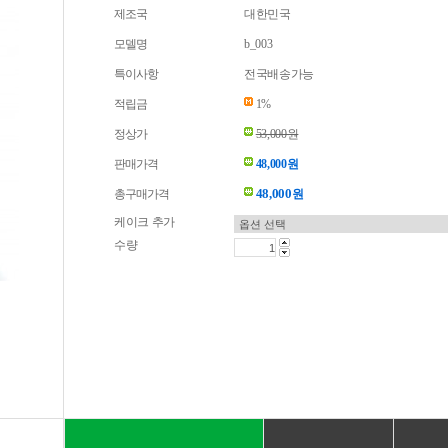
제조국
대한민국
모델명
b_003
특이사항
전국배송가능
적립금
1%
정상가
53,000원
판매가격
48,000원
48,000
총구매가격
원
케이크 추가
수량