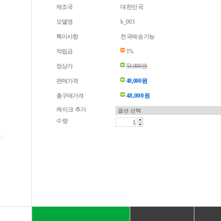
제조국
대한민국
모델명
b_003
특이사항
전국배송가능
적립금
1%
정상가
53,000원
판매가격
48,000원
48,000
총구매가격
원
케이크 추가
수량