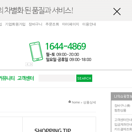
입
기업회원가입
장바구니
주문조회
마이페이지
이용안내
현재 위치
home
상품상세
>
장바구니 (
0
)
찜한상품
고객센터안
입금계좌안
카드결제조