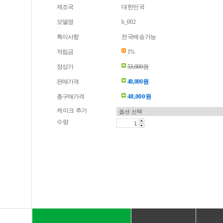
제조국
대한민국
모델명
b_002
특이사항
전국배송가능
적립금
1%
정상가
53,000원
판매가격
48,000원
48,000
총구매가격
원
케이크 추가
수량