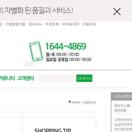
입
기업회원가입
장바구니
주문조회
마이페이지
이용안내
현재 위치
home
상품상세
>
장바구니 (
0
)
찜한상품
고객센터안
입금계좌안
카드결제조