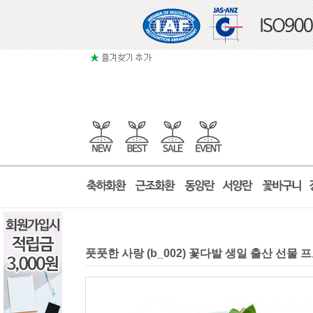
풋풋한 사랑 (b_002) 꽃다발 생일 출산 선