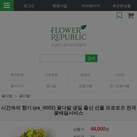
로그인
회원가입
마이페이지
최근본상품
축하화환
근조화환
동양란
서양란
꽃바구니
꽃다발
관엽식물
공기정화식물
꽃다발
꽃다발
시간속의 향기 (pa_0002) 꽃다발 생일 출산 선물 프로포즈 전국
꽃배달서비스
48,000
상품가
원
적립금
1%