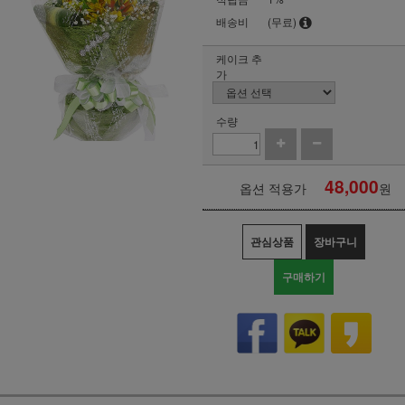
배송비
(무료)
케이크 추
가
수량
48,000
옵션 적용가
원
관심상품
장바구니
구매하기