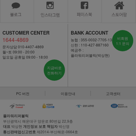
CUSTOMER CENTER
BANK ACCOUNT
1644-4869
비회원
농협 : 355-0032-7705-13
1:1 문의
신한 : 110-427-887160
문자상담 010-4407-4869
예금주 :
월~토 09:00 - 20:00
플라워리퍼블릭(박상현)
일요일·공휴일 09:00 - 18:00
지금바로
전화하기
PC 버전
이용안내
고객센터
플라워리퍼블릭
부산광역시 해운대구 양운로 80번길 22,9층
대표
박상현
개인정보 보호 책임자
박신영
통신판매업신고번호
제2014-부산해운-0664호