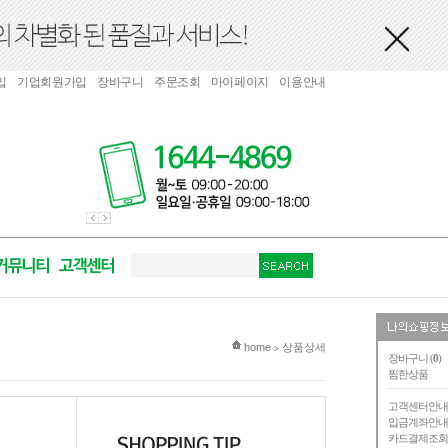
입
기업회원가입
장바구니
주문조회
마이페이지
이용안내
현재 위치
home
상품상세
>
장바구니 (
0
)
찜한상품
고객센터안
입금계좌안
카드결제조