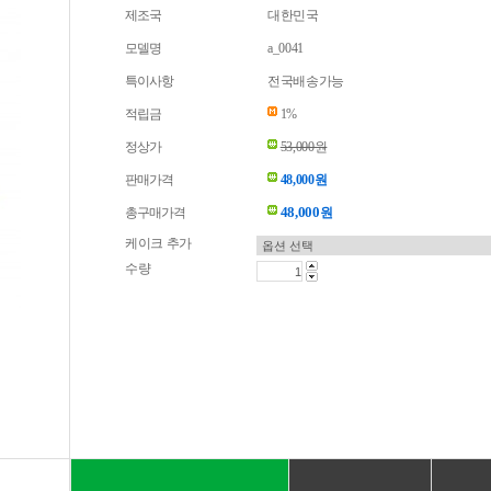
제조국
대한민국
모델명
a_0041
특이사항
전국배송가능
적립금
1%
정상가
53,000원
판매가격
48,000원
48,000
총구매가격
원
케이크 추가
수량