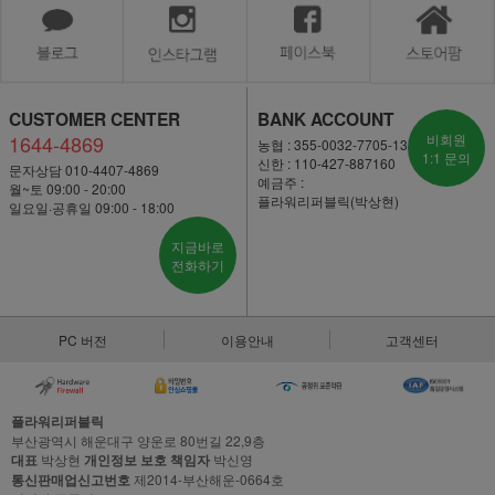
CUSTOMER CENTER
BANK ACCOUNT
1644-4869
비회원
농협 : 355-0032-7705-13
1:1 문의
신한 : 110-427-887160
문자상담 010-4407-4869
예금주 :
월~토 09:00 - 20:00
플라워리퍼블릭(박상현)
일요일·공휴일 09:00 - 18:00
지금바로
전화하기
PC 버전
이용안내
고객센터
플라워리퍼블릭
부산광역시 해운대구 양운로 80번길 22,9층
대표
박상현
개인정보 보호 책임자
박신영
통신판매업신고번호
제2014-부산해운-0664호