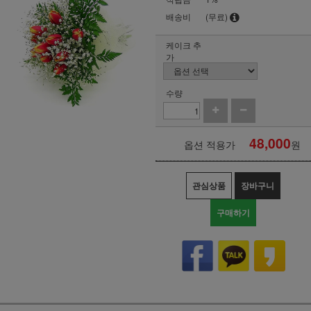
배송비
(무료)
케이크 추
가
수량
48,000
옵션 적용가
원
관심상품
장바구니
구매하기