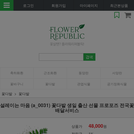
로그인
회원가입
마이페이지
최근본상품
축하화환
근조화환
동양란
서양란
꽃바구니
꽃다발
관엽식물
공기정화식물
꽃다발
꽃다발
설레이는 마음 (a_0031) 꽃다발 생일 출산 선물 프로포즈 전국꽃
배달서비스
48,000
상품가
원
적립금
1%