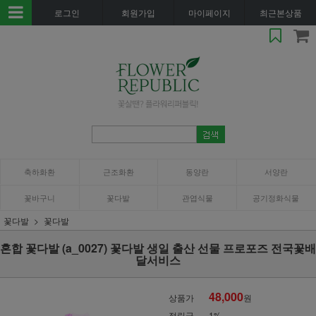
로그인
회원가입
마이페이지
최근본상품
축하화환
근조화환
동양란
서양란
꽃바구니
꽃다발
관엽식물
공기정화식물
꽃다발
꽃다발
혼합 꽃다발 (a_0027) 꽃다발 생일 출산 선물 프로포즈 전국꽃배
달서비스
48,000
상품가
원
적립금
1%