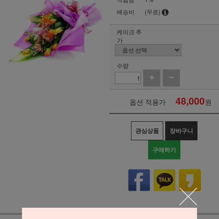
배송비
(무료)
케이크 추
가
수량
48,000
옵션 적용가
원
관심상품
장바구니
구매하기